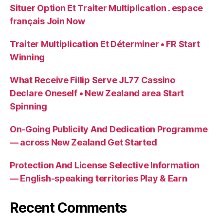
Situer Option Et Traiter Multiplication . espace
français Join Now
Traiter Multiplication Et Déterminer • FR Start
Winning
What Receive Fillip Serve JL77 Cassino
Declare Oneself • New Zealand area Start
Spinning
On-Going Publicity And Dedication Programme
— across New Zealand Get Started
Protection And License Selective Information
— English-speaking territories Play & Earn
Recent Comments