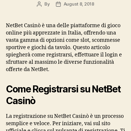
By
August 8, 2018
Post
Post
author
date
NetBet Casinò è una delle piattaforme di gioco
online più apprezzate in Italia, offrendo una
vasta gamma di opzioni come slot, scommesse
sportive e giochi da tavolo. Questo articolo
spiegherà come registrarsi, effettuare il login e
sfruttare al massimo le diverse funzionalità
offerte da NetBet.
Come Registrarsi su NetBet
Casinò
La registrazione su NetBet Casinò è un processo
semplice e veloce. Per iniziare, vai sul sito
ufficiale e clicca sul pulsante di registrazione. Ti