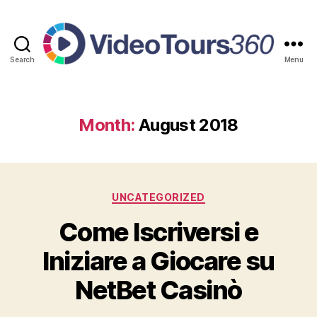
Search
Menu
360
Virtual
Tour
Agency
Month:
August 2018
Categories
UNCATEGORIZED
Come Iscriversi e
Iniziare a Giocare su
NetBet Casinò