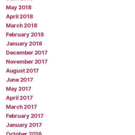
May 2018
April 2018
March 2018
February 2018
January 2018
December 2017
November 2017
August 2017
June 2017
May 2017
April 2017
March 2017
February 2017
January 2017
October 2016