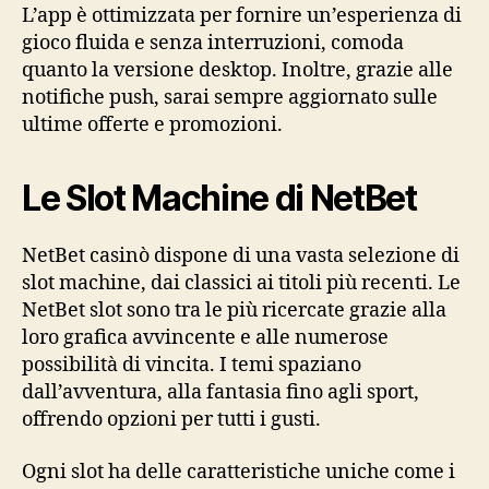
L’app è ottimizzata per fornire un’esperienza di
gioco fluida e senza interruzioni, comoda
quanto la versione desktop. Inoltre, grazie alle
notifiche push, sarai sempre aggiornato sulle
ultime offerte e promozioni.
Le Slot Machine di NetBet
NetBet casinò dispone di una vasta selezione di
slot machine, dai classici ai titoli più recenti. Le
NetBet slot sono tra le più ricercate grazie alla
loro grafica avvincente e alle numerose
possibilità di vincita. I temi spaziano
dall’avventura, alla fantasia fino agli sport,
offrendo opzioni per tutti i gusti.
Ogni slot ha delle caratteristiche uniche come i