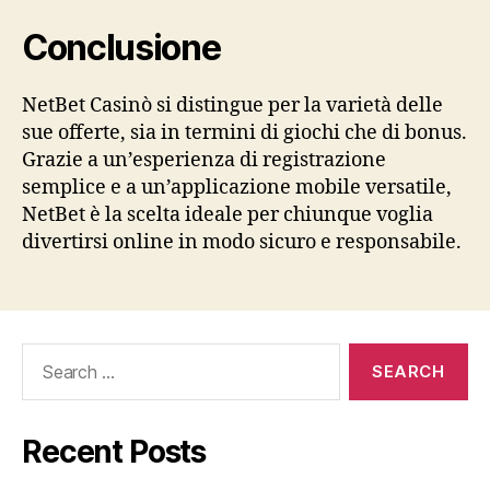
Conclusione
NetBet Casinò si distingue per la varietà delle
sue offerte, sia in termini di giochi che di bonus.
Grazie a un’esperienza di registrazione
semplice e a un’applicazione mobile versatile,
NetBet è la scelta ideale per chiunque voglia
divertirsi online in modo sicuro e responsabile.
Search
for:
Recent Posts