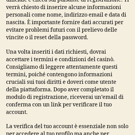
verrà chiesto di inserire alcune informazioni
personali come nome, indirizzo email e data di
nascita. È importante fornire dati accurati per
evitare problemi futuri con il prelievo delle
vincite o il reset della password.
Una volta inseriti i dati richiesti, dovrai
accettare i termini e condizioni del casinò.
Consigliamo di leggere attentamente questi
termini, poiché contengono informazioni
cruciali sui tuoi diritti e doveri come utente
della piattaforma. Dopo aver completato il
modulo di registrazione, riceverai un’email di
conferma con un link per verificare il tuo
account.
La verifica del tuo account è essenziale non solo
per accedere al tuo profilo ma anche per