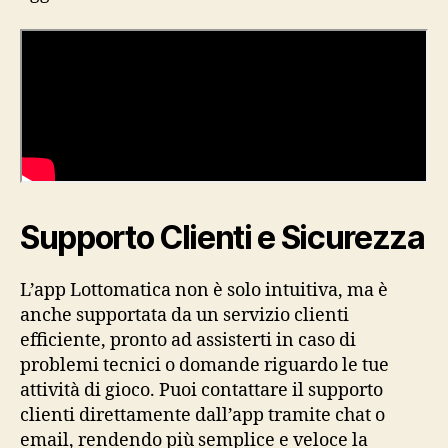
Supporto Clienti e Sicurezza
L’app Lottomatica non è solo intuitiva, ma è
anche supportata da un servizio clienti
efficiente, pronto ad assisterti in caso di
problemi tecnici o domande riguardo le tue
attività di gioco. Puoi contattare il supporto
clienti direttamente dall’app tramite chat o
email, rendendo più semplice e veloce la