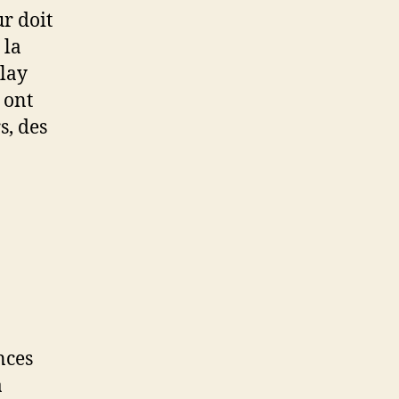
ur doit
 la
play
 ont
s, des
nces
a