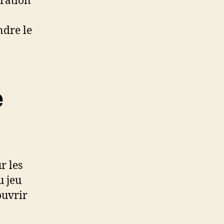
ération
ndre le
e
r les
u jeu
ouvrir