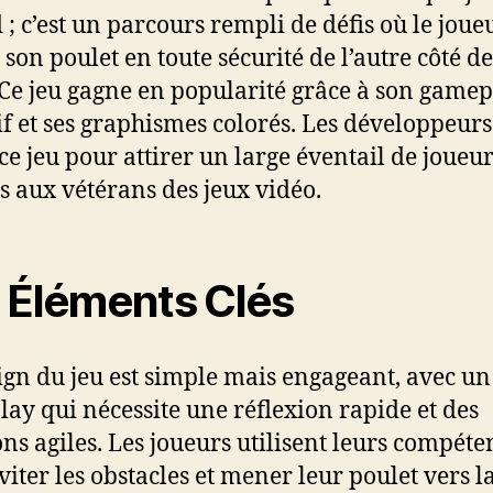
 ; c’est un parcours rempli de défis où le joue
son poulet en toute sécurité de l’autre côté de
 Ce jeu gagne en popularité grâce à son game
if et ses graphismes colorés. Les développeurs
ce jeu pour attirer un large éventail de joueur
s aux vétérans des jeux vidéo.
 Éléments Clés
ign du jeu est simple mais engageant, avec un
ay qui nécessite une réflexion rapide et des
ons agiles. Les joueurs utilisent leurs compéte
viter les obstacles et mener leur poulet vers l