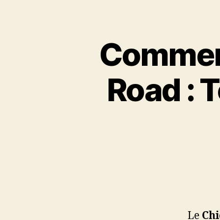
Comment
Road : 
Le
Ch