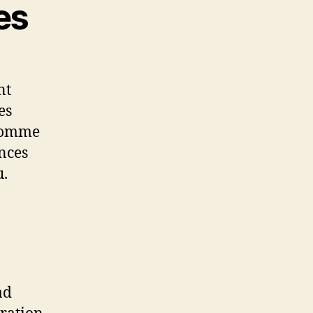
es
nt
es
omme
nces
u.
ad