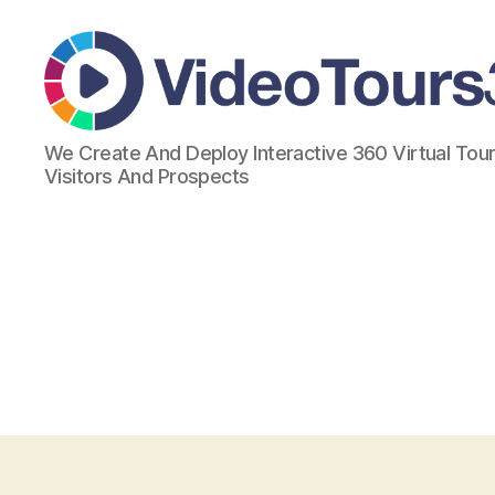
360
We Create And Deploy Interactive 360 Virtual Tour
Virtual
Visitors And Prospects
Tour
Agency