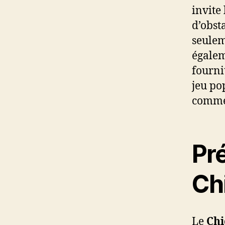
invite
d’obst
seulem
égalem
fourni
jeu po
comme
Pr
Ch
Le
Chi