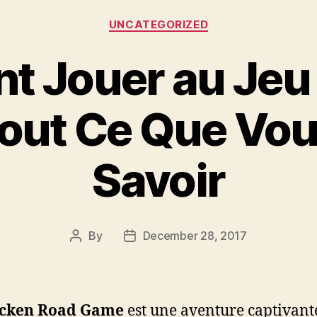
Categories
UNCATEGORIZED
 Jouer au Jeu
Tout Ce Que Vo
Savoir
By
December 28, 2017
Post
Post
author
date
icken Road Game
est une aventure captivant