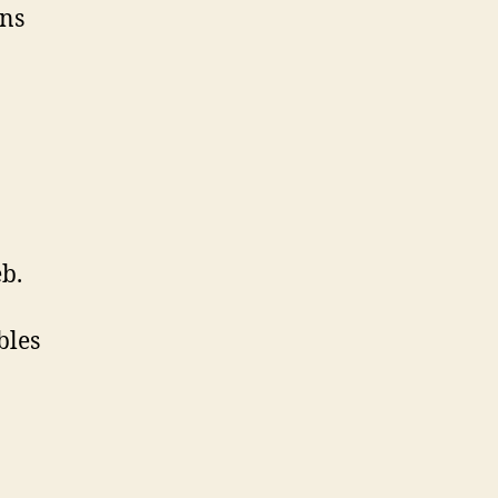
ans
eb.
bles