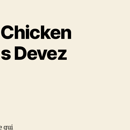
 Chicken
us Devez
e qui